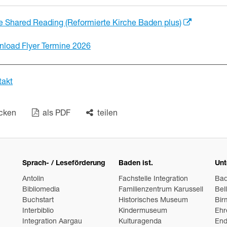
e Shared Reading (Reformierte Kirche Baden plus)
load Flyer Termine 2026
takt
cken
als PDF
teilen
Sprach- / Leseförderung
Baden ist.
Unt
Antolin
Fachstelle Integration
Ba
Bibliomedia
Familienzentrum Karussell
Bel
Buchstart
Historisches Museum
Bir
Interbiblio
Kindermuseum
Ehr
Integration Aargau
Kulturagenda
End