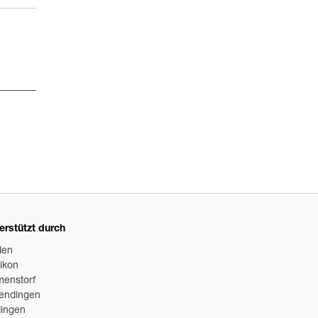
erstützt durch
den
likon
menstorf
endingen
ingen