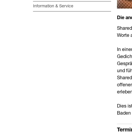
Information & Service
Die an
Shared
Worte a
In ein
Gedicht
Gesprä
und füh
Shared 
offene
erlebe
Dies is
Baden 
Termi