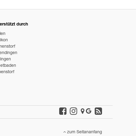
erstützt durch
den
likon
menstorf
endingen
ingen
etbaden
enstorf
zum Seitananfang