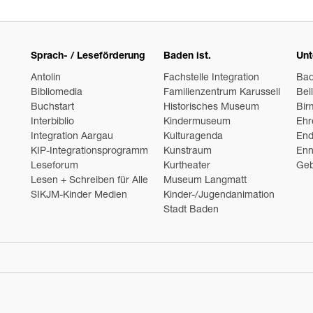
Sprach- / Leseförderung
Baden ist.
Unt
Antolin
Fachstelle Integration
Ba
Bibliomedia
Familienzentrum Karussell
Bel
Buchstart
Historisches Museum
Bir
Interbiblio
Kindermuseum
Ehr
Integration Aargau
Kulturagenda
End
KIP-Integrationsprogramm
Kunstraum
Enn
Leseforum
Kurtheater
Geb
Lesen + Schreiben für Alle
Museum Langmatt
SIKJM-Kinder Medien
Kinder-/Jugendanimation
Stadt Baden