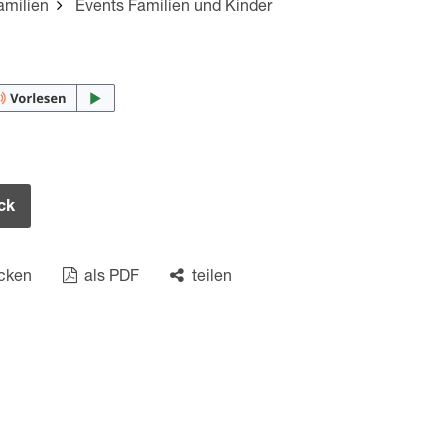
amilien
Events Familien und Kinder
ck
cken
als PDF
teilen